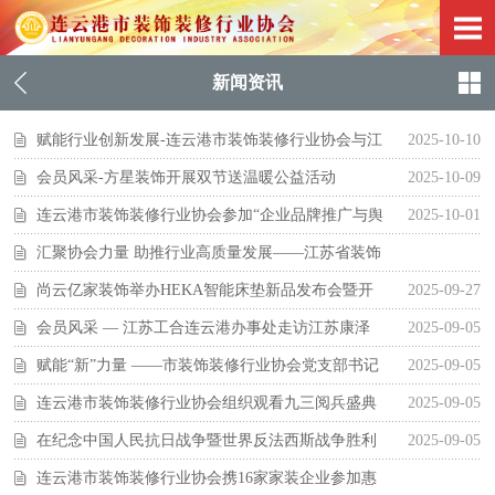
新闻资讯
赋能行业创新发展-连云港市装饰装修行业协会与江
2025-10-10
苏海洋大学环化学院达成合作共识
会员风采-方星装饰开展双节送温暖公益活动
2025-10-09
连云港市装饰装修行业协会参加“企业品牌推广与舆
2025-10-01
情应对”主题沙龙
汇聚协会力量 助推行业高质量发展——江苏省装饰
装修行业协会工作交流会在苏州召开
尚云亿家装饰举办HEKA智能床垫新品发布会暨开
2025-09-28 12:23:34
2025-09-27
业盛典
会员风采 — 江苏工合连云港办事处走访江苏康泽
2025-09-05
装饰集团
赋能“新”力量 ——市装饰装修行业协会党支部书记
2025-09-05
侯居功参加全市新兴领域党组织书记及党建工作指
连云港市装饰装修行业协会组织观看九三阅兵盛典
2025-09-05
导员培训班
在纪念中国人民抗日战争暨世界反法西斯战争胜利
2025-09-05
80周年大会上的讲话
连云港市装饰装修行业协会携16家家装企业参加惠