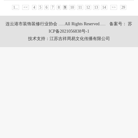
民活动
2025-08-19 15:23:15
1...
<<
4
5
6
7
8
9
10
11
12
13
14
>>
29
连云港市装饰装修行业协会 .....All Rights Reserved.....
备案号： 苏
ICP备2021056838号-1
技术支持：
江苏吉祥周易文化传播有限公司