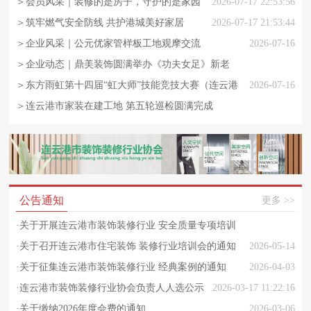
益维修进小区
＞会员风采｜装修的是房子，守护的是家园
2026-07-17 22:53:56
＞筑牢燃气安全防线 共护港城美好家居
2026-07-17 21:53:44
＞企业风采｜公元优家管样板工地观摩交流
2026-07-16
＞企业动态｜鼎美装饰圆满举办《功夫女足》新老
客户观影答谢活动
＞东方雨虹第十四届“虹大师”技能竞技大赛（连云港
2026-07-16
站）成功举办
＞连云港市家装在建工地 第五轮巡检圆满完成
2026-07-14 22:53:55
2026-07-14 12:44:54
公告通知
更多 >>
·
关于开展连云港市装饰装修行业 安全质量专项培训
的通知
·
关于召开连云港市住宅装饰 装修行业培训会的通知
2026-05-14
·
关于征集连云港市装饰装修行业 经典案例的通知
2026-06-24 22:43:44
2026-04-03
·
连云港市装饰装修行业协会负责人人选公示
2026-03-17 11:22:16
·
关于缴纳2026年度会费的通知
2026-03-06