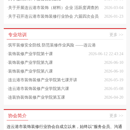
·
关于开展连云港市装饰（材料）企业 活跃度调查的
2026-03-04
通知
·
关于召开连云港市装饰装修行业协会 六届四次会员
2026-01-23
大会的通知
专业培训
更多 >>
·
筑牢装修安全防线 防范装修作业风险 ——连云港
市装饰装修行业安全质量专项培训（第二期）成功
·
装饰装修产业学院第十课
2026-06-12 22:43:24
举办
·
装饰装修产业学院第九课
2026-06-10
·
装饰装修产业学院第八课
2026-06-30 22:43:44
2026-06-10
·
连云港市装饰装修产业学院第七课开讲
2026-05-19
·
连云港市装饰装修产业学院第六课
2026-05-08
·
连装协装饰装修产业学院第五课
2026-04-20
协会简介
更多 >>
连云港市装饰装修行业协会自成立以来，始终以“服务会员、沟通