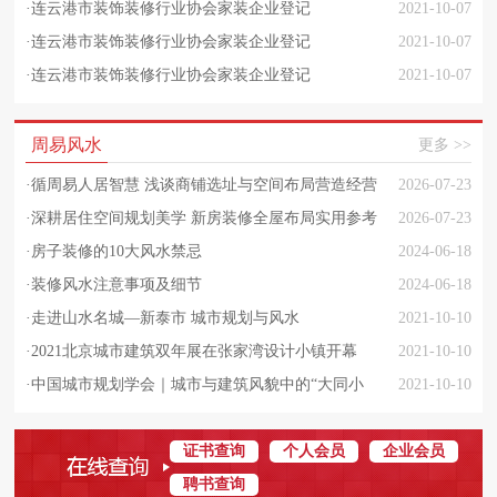
·
连云港市装饰装修行业协会家装企业登记
2021-10-07
·
连云港市装饰装修行业协会家装企业登记
2021-10-07
·
连云港市装饰装修行业协会家装企业登记
2021-10-07
周易风水
更多 >>
·
循周易人居智慧 浅谈商铺选址与空间布局营造经营
2026-07-23
旺势之道
·
深耕居住空间规划美学 新房装修全屋布局实用参考
2026-07-23
指南
·
房子装修的10大风水禁忌
2024-06-18
·
装修风水注意事项及细节
2024-06-18
·
走进山水名城—新泰市 城市规划与风水
2021-10-10
·
2021北京城市建筑双年展在张家湾设计小镇开幕
2021-10-10
·
中国城市规划学会｜城市与建筑风貌中的“大同小
2021-10-10
异”与“和而不同”
证书查询
个人会员
企业会员
聘书查询