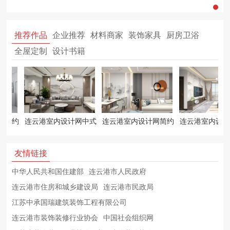
推荐作品
企业推荐
材料商家
装饰家具
厨房卫浴
全屋定制
设计书籍
网简约
连云港室内设计网中式
连云港室内设计网简约
连云港室内设计
图
客厅效果图
客厅设计
客厅设计
友情链接
中华人民共和国住建部
连云港市人民政府
连云港市住房和城乡建设局
连云港市民政局
江苏中承国瑞建筑装饰工程有限公司
连云港市装饰装修行业协会
中国社会组织网