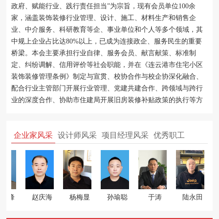
政府、赋能行业、践行责任担当”为宗旨，现有会员单位100余
家，涵盖装饰装修行业管理、设计、施工、材料生产和销售企
业、中介服务、科研教育等企、事业单位和个人等多个领域，其
中规上企业占比达80%以上，已成为连接政企、服务民生的重要
桥梁。本会主要承担行业自律、服务会员、献言献策、标准制
定、纠纷调解、信用评价等社会职能，并在《连云港市住宅小区
装饰装修管理条例》制定与宣贯、校协合作与校企协深化融合、
配合行业主管部门开展行业管理、党建共建合作、跨领域与跨行
业的深度合作、协助市住建局开展旧房装修补贴政策的执行等方
面成果显著，获评“4A级社会组织”、“江苏省优秀装饰协会”、“连
云港市放心消费创建示范行业”、“市级校协合作示范项目”等称
企业家风采
设计师风采
项目经理风采
优秀职工
号。
玉峰
赵庆海
杨梅显
孙瑜聪
于涛
陆永田