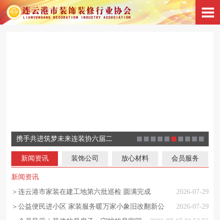
携手共进筑梦未来连装协六届二
凝心聚力共启新篇协会第六届四
连云港市装饰装修行业协会祝全
连云港市装饰装修行业协会春节
连云港市装饰装修行业协会荣获
连云港市装饰装修企业学院主题
次会员大会成功召开
连装协校协合作装饰装修学院首
连云港市材装处和连云港市装协
校协合作装饰装修学院新学年新
协会成功举办装饰装修行业第二
新闻资讯
装饰公司
放心材料
会员服务
次会员大会顺利召开
市人民元宵节快乐！
温暖传递 助力乡村振兴
4A级社会组织殊荣
讲座开讲
次主题讲座开讲
召开住宅放心消费创建专题会
课堂开课了
堂专业培训课
新闻资讯
＞连云港市家装在建工地第六批巡检 圆满完成
2026-07-29
＞公益便民进小区 家装服务暖万家小象旧改翻新公
2026-07-29