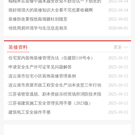
·
榻榻米在装修中越来越受欢迎不妨尝试一下创意的
2022-10-14
榻榻米设计
·
很好很强大的装修知识大全看不完也要收藏啊
2022-10-14
·
装修拆改要报批敲墙砸柱别随意
2022-10-02
·
传统周易环境学与生活息息相关
2020-09-01
装修资料
更多 >>
·
住宅室内装饰装修管理办法（住建部110号令）
2025-10-15
·
申请安全生产许可证常见问题解答
2025-10-15
·
连云港市住宅小区装饰装修管理条例
2025-10-15
·
连云港市房屋市政工程安全生产治本攻坚三年行动
2025-10-15
实施方案
·
江苏省密室逃脱、剧本类娱乐经营场所消防技术指
2025-10-15
引
·
江苏省建筑施工安全管理实用手册（2023版）
2025-10-15
·
建筑电工安全操作手册
2025-10-15