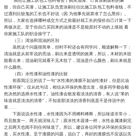
虽然让施工队包工包料省去了购买油漆、计算涂刷面积的麻
烦，但自己买漆，让施工队负责涂刷往往比施工队包工包料省钱，不
过遇到比较鬼的工长也不好说（因
为他事先就算准了怎么黑你）。
所以，大家在选择哪种成交方式之前最好就工长的报价自己计算一下
再做决定。至于你自己买回来的油漆是不是能原封不动的上墙就
看
你家施工队的职业操守了。
（三）清油和混油的区别
虽然这个问题很简单，但时不时还会有同学问，顺道解释一下：
清油就是从前常说的亮油，刷出来是透明的效果，所以，木材的木纹
能看出来；混油刷完就看不见木纹了，混油是什么颜色，刷出来就是
什么颜色。
（四）水性漆和油性漆的比较
前面我泛泛的说了一句
“
水性漆的漆膜不如油性漆好，但是比油
性漆环保
”
，仅从此句话，相信从环保的角度出发，很多同学都会毅
然决然的选择水性漆了。油性漆会散发着淡淡的清香，有人说
“
苯的
味道就是淡淡的清香
”
，不知道那淡淡的清香到底是不是传说中的
苯
……
下面说说水性漆，水性漆因为不用稀料稀释，所以味道非常小，
而且散发一、两天就没味儿了；跟水性木器漆一样，水性金属漆刷完
之后两天也闻不到任何味道了。所以，建议各位同学从环保的实际出
发，买水性漆。至于漆膜的问题，说白了，再好的漆膜也不应该以失