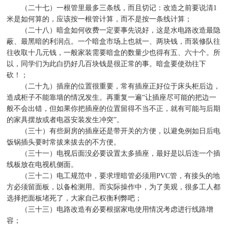
（二十七）一根管里最多三条线，而且切记：改造之前要说清
1
米是如何算的，应该按一根管计算，而不是按一条线计算；
（二十八）暗盒如何收费一定要事先说好，这是水电路改造最隐
蔽、最黑暗的利润点。一个暗盒市场上也就一、两块钱，而装修队往
往收取十几元钱，一般家装需要暗盒的数量少也得有五、六十个。所
以，同学们为此白扔好几百块钱是很正常的事。暗盒要使劲往下
砍！；
（二十九）插座的位置很重要，常有插座正好位于床头柜后边，
造成柜子不能靠墙的情况发生。再重复一遍
“
让插座尽可能的把边一
般不会出错，但如果你把插座的位置留得不当不正，就有可能与后期
的家具摆放或者电器安装发生冲突
”
。
（三十）有些厨房的插座还是带开关的方便，以避免例如日后电
饭锅插头要时常拔来拔去的不方便。
（三十一）电视后面没必要设置太多插座，最好是以后连一个插
线板放在电视机侧面。
（三十二）电工规范中，要求埋暗管必须用
PVC
管，有接头的地
方必须留面板，以备检测用。而实际操作中，为了美观，很多工人都
选择把面板堵死了，大家自己权衡利弊吧；
（三十三）电路改造有必要根据家电使用情况考虑进行线路增
容；