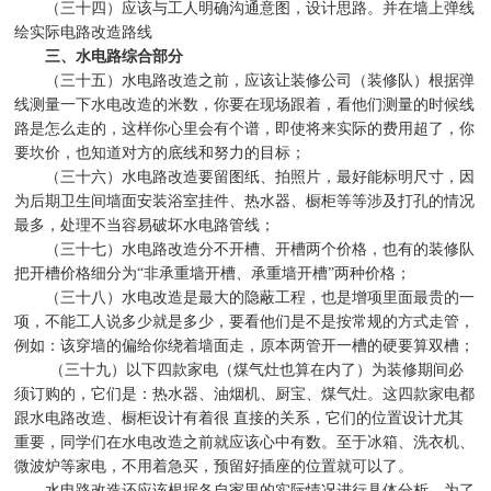
（三十四）应该与工人明确沟通意图，设计思路。并在墙上弹线
绘实际电路改造路线
三、水电路综合部分
（三十五）水电路改造之前，应该让装修公司（装修队）根据弹
线测量一下水电改造的米数，你要在现场跟着，看他们测量的时候线
路是怎么走的，这样你心里会有个谱，即使将来实际的费用超了，你
要坎价，也知道对方的底线和努力的目标；
（三十六）水电路改造要留图纸、拍照片，最好能标明尺寸，因
为后期卫生间墙面安装浴室挂件、热水器、橱柜等等涉及打孔的情况
最多，处理不当容易破坏水电路管线；
（三十七）水电路改造分不开槽、开槽两个价格，也有的装修队
把开槽价格细分为
“
非承重墙开槽、承重墙开槽
”
两种价格；
（三十八）水电改造是最大的隐蔽工程，也是增项里面最贵的一
项，不能工人说多少就是多少，要看他们是不是按常规的方式走管，
例如：该穿墙的偏给你绕着墙面走，原本两管开一槽的硬要算双槽；
（三十九）以下四款家电（煤气灶也算在内了）为装修期间必
须订购的，它们是：热水器、油烟机、厨宝、煤气灶。这四款家电都
跟水电路改造、橱柜设计有着很
直接的关系，它们的位置设计尤其
重要，同学们在水电改造之前就应该心中有数。至于冰箱、洗衣机、
微波炉等家电，不用着急买，预留好插座的位置就可以了。
水电路改造还应该根据各自家里的实际情况进行具体分析，为了