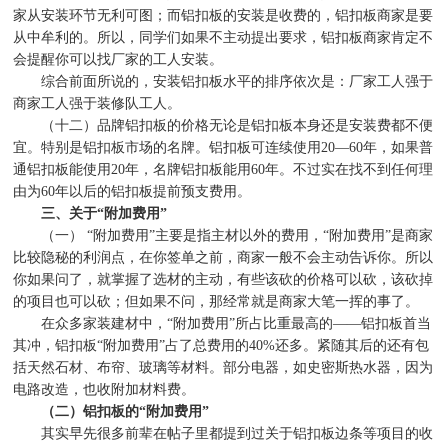
家从安装环节无利可图；而铝扣板的安装是收费的，铝扣板商家是要
从中牟利的。所以，同学们如果不主动提出要求，铝扣板商家肯定不
会提醒你可以找厂家的工人安装。
综合前面所说的，安装铝扣板水平的排序依次是：厂家工人强于
商家工人强于装修队工人。
（十二）品牌铝扣板的价格无论是铝扣板本身还是安装费都不便
宜。特别是铝扣板市场的名牌。铝扣板可连续使用
20—60
年，如果普
通铝扣板能使用
20
年，名牌铝扣板能用
60
年。不过实在找不到任何理
由为
60
年以后的铝扣板提前预支费用。
三、关于
“
附加费用
”
（一）
“
附加费用
”
主要是指主材以外的费用，
“
附加费用
”
是商家
比较隐秘的利润点，在你签单之前，商家一般不会主动告诉你。所以
你如果问了，就掌握了选材的主动，有些该砍的价格可以砍，该砍掉
的项目也可以砍；但如果不问，那经常就是商家大笔一挥的事了。
在众多家装建材中，
“
附加费用
”
所占比重最高的
——
铝扣板首当
其冲，铝扣板
“
附加费用
”
占了总费用的
40%
还多。紧随其后的还有包
括天然石材、布帘、玻璃等材料。部分电器，如史密斯热水器，因为
电路改造，也收附加材料费。
（二）铝扣板的
“
附加费用
”
其实早先很多前辈在帖子里都提到过关于铝扣板边条等项目的收