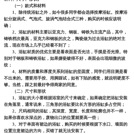
（一）款式和材料
1
、除传统浴缸之外，如今很多同学都会选择按摩浴缸。按摩浴
缸分旋涡式、气泡式、旋涡气泡结合式三种，购买的时候应该明
确；
2
、浴缸的材料主要以亚克力、钢板、铸铁为主流产品，其中，
铸铁档次最高，亚克力和钢板的次之，陶瓷做为过去浴缸的绝对主
流，现在市场上几乎已经看不到了；
3
、浴缸材质的优劣主要是看表面是否光洁，手摸是否光滑。特
别对于钢板和铸铁浴缸，如果搪瓷镀得不好，表面会出现细微的波
纹；
4
、材料的质量和厚度关系到浴缸的坚固度，同学们用目测是看
不出来的。需要用手按、用脚踩试，如有下陷的感觉，就说明硬度不
够。当然，踩之前最好争得商家的同意。
（二）尺寸和形状
1
、浴缸的大小要根据浴室的尺寸来确定，如果确定把浴缸安装
在角落里，通常说来，三角形的浴缸要比长方形的浴缸多占空间；
2
、尺码相同的浴缸，其深度、宽度、长度和轮廓也并不一样，
如果你喜欢水深点的，废物出口的位置就要高一些；
3
、对于单面有裙边的浴缸，购买的时候要根据下水口、墙面的
位置注意裙边的方向，买错了就无法安装了。