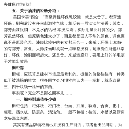
去健康作为代价
五、关于油漆的经验介绍：
美国卡芙
“
四合一
”
高级弹性环保乳胶漆，就是太贵了。都芳漆
环保，刷完后没有任何刺激性气味，相反有一股淡淡的清香；其次，
都芳面漆很稠，不兑水的话根
本没法刷，实际用量比计算的少。都
芳虽然环保，但原装色漆太少了，而且都是国人不常的颜色，调色据
说不是原装色浆。漆膜比较好的有立邦三合一，来威；环保
比如好
的有都芳，富亚。大师漆当时刷就一点味都没有，耐擦洗性能也非常
好，环保，涂刷面积超大。还是贵。来威漆膜好，要用上好的羊毛滚
子才能出效果
橱柜篇
橱柜，应该算是建材市场里最暴利的。橱柜的价格往往有一种类
似于被洗脑的错觉，很多同学会习惯性的认为
——
橱柜，就应该是
三、四千块钱一延米的东西。
事实呢？完全不是那么回事儿
……
一、橱柜到底值多少钱
橱柜包括：柜体板、柜门板、台面、抽屉、轨道、合页、把手、
柜腿、挡水板、防震条、清洁角。一般不包括：拉篮、水槽以及厨房
龙头那套东西。
其实有些品牌橱柜自己并没有生产能力，或者创出品牌后，为