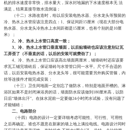
机的排水速度非常快，排水量大，深水封地漏的下水速度根本无
法
满足，结果直接导致水流倒溢；
（十二）水路改造时，给以后安装电热水器、分水龙头等预留的
冷、热水上水管应该注意四点：
1
、保证间距
15
厘米（现在大部分电
热水器、分水龙头冷热水上水间距都是
15
厘米，也有个别的是
10
厘
米）；
2
、冷、热水上水管口高度一致；
3
、冷、热水上水管口垂直墙面，以后贴墙砖也应该注意别让瓦
工弄歪了（不垂直的话，以后的安装可就费劲了）；
4
、冷、热水上水管口应该高出墙面两厘米，铺墙砖时还应该要
求瓦工铺完墙砖后，保证墙砖与水管管口同一水平。尺寸不合适的
话，以后安装电热水器、分水龙头等，很可能需要另外购买管箍，内
丝等连接件才能完成安装；
（十三）卫生间地面一定别忘了做防水，特别是地面开槽的。淋
浴区如果不是封闭淋浴房的话，墙面防水应该做到
180
厘米高，以防
日后
“
墙体出汗
”
。在抹水泥前一定要做
24
小时闭水试验，没有问题了
才能铺砖；
二、电路部分
（十四）电路的设计一定要详细考虑可能性、可行性、可用性
之后再确定。谁也不愿意在新家的墙上地上满拉电线。电路设计同时