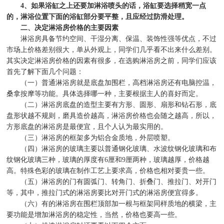
4
、如果浴缸之上还要加淋浴喷头的话，浴缸要选择稍宽一点
的，淋浴位置下面的浴缸部分要平整，且应经过防滑处理。
二、决定淋浴房价格的主要因素
淋浴房具备节约空间、干湿分离、保温、装饰性强等优点，不过
市场上价格差别很大，单从外观上，同学们几乎看不出来什么差别。
其实决定淋浴房价格的因素有很多，在选购淋浴房之前，同学们应该
首先了解下面几个问题：
（一）普通淋浴房就是底盘加围栏，高档淋浴房还有电脑控温，
桑拿按摩等功能。具体选择哪一种，主要根据主人的喜好而定。
（二）淋浴房底盘的造型主要有方形、圆形、扇形和钻石形，底
盘形状越不规则，磨具造价越高，淋浴房价格也会随之越高，所以，
方形底盘的淋浴房是最便宜，且个人认为最实用的。
（三）淋浴房的框架多为铝合金质地，外层喷塑。
（四）淋浴房的玻璃主要以普通钢化玻璃、水波纹钢化玻璃和布
纹钢化玻璃三种，玻璃的厚度有
6
厘和
9
厘两种，玻璃越厚，价格越
高。特殊色彩的玻璃在制作工艺上要求高，价格也相对要贵一些。
（五）淋浴房的门有圆弧门、转角门、折叠门、推拉门、对开门
等，其中，推拉门式的淋浴房要比对开门式的淋浴房便宜得多。
（六）有的淋浴房在围栏顶部加一根与框架同样质地的横梁，主
要功能是增加淋浴房的稳定性，当然，价格也要高一些。