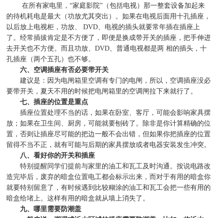
在所有家电里，
“
家庭影院
”
（包括电视）那一整套设备加起来
的待机耗电是最大（功放尤其突出）。如果在电视后面用十孔插座，
以后放上电视柜，功放、
DVD
、电视的插头就要常年插在插座上
了。经常插拔肯定是不方便了，即便是换成带开关的插座，把手伸进
去开关也不方便。而且功放、
DVD
、普通电视都是两
相的插头，十
孔插座（两个五孔）也不够。
六、空调插座有否必要带开关
建议是：因为电闸箱里空调有专门的电闸，所以，空调插座没必
要带开关，夏天不用的时候把电闸箱里的空调闸拉下来就行了。
七、插座的位置是重点
插座位置处理不当的话，如果在卧室、客厅，可能会影响家具摆
放；如果在卫生间、厨房，可能就要刨砖了。除非是你计算精确的位
置，否则让插座尽可能的把边一般不会出错，但如果你把插座的位置
留得不当不正，就有可能与后期的家具摆放或者电器安装发生冲突。
八、看好你的开关和插座
特别提醒同学们提前与家里的油工和瓦工及时沟通。按说电路改
造完毕后，废弃的暗盒位置电工都会标示出来，而对于有用的暗盒你
就要特别留意了，有时候遇到比较糊涂的油工和瓦工会把一些有用的
暗盒给堵上。这样有用的暗盒就从墙上消失了。
九、哪里需要防潮盖