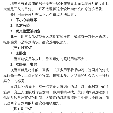
现在所有新装修的房子没有一家不在餐桌上面安装吊灯的，而且
大都是三头的吊灯。一直不太理解这个设计为什么如今这么普及。
餐厅用三头吊灯有以下几个缺点无法回避：
1
、不小心会碰坏
2
、落灰污染
3
、餐桌位置被锁定
此外，用三头吊灯使餐区感觉有些压抑，餐桌有一种被压迫感，
吃饭感觉不是特别痛快。建议选用吸顶灯。
（三）卧室灯
1
、主卧室
主卧室建议用羊皮灯。卧室顶灯的照明用途不大
”
。
2
、次卧室、书房
次卧室就是将来的儿童房，书房多用于看书学习，这两处的灯光
应该亮一些，且灯宜简不宜繁。枝杈太多、太华丽的灯会给人一种喧
宾夺主的感觉。
在灯具的选择上，有一点需要大家记住的是：灯并非居室中的主
旋律，真正入住以后你会发现，你用眼睛寻找开关的时间要远远多于
你抬头欣赏居室灯的时间。太繁琐的灯将来清理卫生也是个问题。所
以这两个自然间的灯建议都用吸顶灯。
（四）厨卫灯