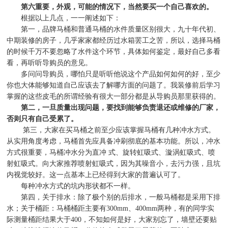
第六重要，外观，可能的情况下，当然要买一个自己喜欢的。
根据以上几点，一一阐述如下：
第一，品牌马桶和普通马桶的水件质量区别很大，九十年代初、
中期装修的房子，几乎家家都经历过水箱罢工之苦，所以，选择马桶
的时候千万不要忽略了水件这个环节，具体如何鉴定，最好自己多看
看，再听听导购员的意见。
多问问导购员，哪怕只是听听他说这个产品如何如何的好，至少
你也大体能够知道自己应该去了解哪方面的问题了。我装修前后学习
掌握的这些皮毛的所谓经验有很大一部分都是从导购员那里获得的。
第二，一旦质量出现问题，要找到能够负责退还或维修的厂家，
否则只有自己受累了。
第三，大家在买马桶之前至少应该掌握马桶有几种冲水方式。
从实用角度考虑，马桶首先应具备冲刷彻底的基本功能。所以，冲水
方式很重要，马桶冲水分为直冲
式、旋转虹吸式、漩涡虹吸式、喷
射虹吸式。向大家推荐喷射虹吸式，因为其噪音小，去污力强，且坑
内视觉较好。这一点基本上已经得到大家的普遍认可了。
每种冲水方式的坑内形状都不一样。
第四，关于排水：除了极个别的后排水，一般马桶都是采用下排
水；关于桶距：马桶桶距主要有
300mm
、
400mm
两种，有的同学实
际测量桶距结果大于
400
，不知如何是好，大家别忘了，墙壁还要贴