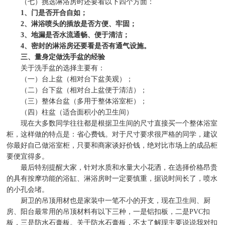
（七）挑选淋浴房时还要看以下四个方面：
1
、门是否开合自如；
2
、淋浴喷头的插放是否方便、牢固；
3
、地漏是否水流通畅、便于清洁；
4
、密封的淋浴房还要看是否有通气设施。
三、量身定做洗手盆的经验
关于洗手盆的选择主要有：
（一）台上盆（相对台下盆美观）；
（二）台下盆（相对台上盆便于清洁）；
（三）整体台盆（多用于整体浴室柜）；
（四）柱盆（适合面积小的卫生间）
现在大多数同学往往都是根据卫生间的尺寸直接买一个整体浴室
柜，这样做的特点是：省心费钱。对于尺寸要求很严格的同学，建议
你最好自己做浴室柜，只要和商家谈好价钱，绝对比市场上的成品柜
要便宜得多。
最后特别提醒大家，针对水质和水量大小花洒，在选择价格昂贵
的具有按摩功能的浴缸、淋浴房时一定要慎重，据说时间长了，喷水
的小孔会堵。
厨卫的吊顶用材也是家装中一笔不小的开支，现在卫生间、厨
房、阳台最常用的吊顶材料有以下三种，一是铝扣板，二是
PVC
扣
板，三是防水石膏板。关于防水石膏板，不太了解现主要说说我对扣