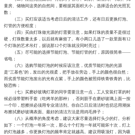
童房、储物间这类的自然间，要根据其面积大小，选择适合的光照瓦
数；
（三）买灯应该适当考虑日后的清洁工作，还有日后更换灯泡、
灯管的方便程度；
（四）买由灯珠做光源的灯需要注意，如果灯珠的质量不是很过
硬，灯珠数量太多，以后就有麻烦了。有小两口儿选了一款里面有
12
个灯珠的艺术吊灯，据说那
12
个灯珠就没同时亮过；
（五）尽可能的选择节能灯泡、节能灯管的灯，原因很简单
——
省电；
（六）选购节能灯泡的时候应该注意，优质节能灯泡的光源
是
“
三基色
”
的，发出的光很柔，把手放在旁边，手上的颜色很自然；
而劣质节能灯泡发出的光有点紫，手上的颜色被照得铁青铁青的，比
较恐怖；
（七）买磨砂玻璃灯罩的同学需要注意一点，工人安装灯罩的时
候必须带塑料手套（吃烤羊的那种），否则脏手在磨砂玻璃上面一按
一个印，想擦掉必须用专业清洁剂。你自己日后清洁时也切忌用潮抹
布擦拭磨砂玻璃表面。最好的清洁方法是用鸡毛掸子；
（八）从概率的角度考虑，建议大家尽量选择灯头少的灯。分析
如下：一个灯泡一年坏一次，那么十个灯泡一年就可能坏十次，灯上
的灯泡越多，你更换灯泡的频率肯定就越高。建议用吸顶灯，因为吸