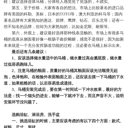
砖；建议选择连体马桶，分体给人感觉晃了晃荡的，不踏实。
第五，至于价格，大家有各自的想法。市场上比较著名的进口品
牌有美国的科勒、美标，日本的
TOTO
等，澳大利亚的科马等；国内
著名品牌有大家熟知的惠达、箭牌、鹰牌、钻石、庄头北等；还有一
些不知名的品牌，但却为大家熟知的，比如金尼斯、耐斯等。
第六，外观上，建议最好选择那种线条流畅的。市场上有很多马
桶的底座从侧面看好像一根肠子曲折蜿蜒，感觉不是很好，因为如厕
本来就是一个充分发挥肠道功能的过程，没必要在马桶上标示出来。
最后还有几条建议：
1
、应该选择储水量适中的马桶，储水量过高会溅屁股，储水量
过低容易跑味儿。
2
、注意马桶的釉面，质量好的马桶其釉面应该光洁顺滑无起
泡，色泽饱和。在检验外表面釉面之后，还应该去摸一下马桶的下水
道，如果粗糙的话，以后容易造成遗挂。
3
、马桶安装完成后，要在第一时间试一下冲水效果，最好的方
法是：找一个烟头扔进去，能够一下就冲下去，而且声音不大，说明
安装环节没问题了。
选购浴缸、淋浴房、洗手盆
一、挑选浴缸的时候，主要应该考虑的有以下四个方面：款式、
材料、尺寸、形状。