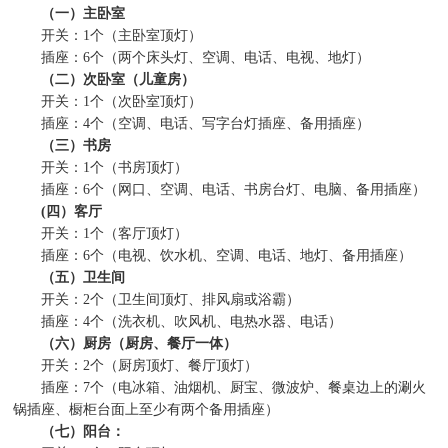
（一）主卧室
开关：
1
个（主卧室顶灯）
插座：
6
个（两个床头灯、空调、电话、电视、地灯）
（二）次卧室（儿童房）
开关：
1
个（次卧室顶灯）
插座：
4
个（空调、电话、写字台灯插座、备用插座）
（三）书房
开关：
1
个（书房顶灯）
插座：
6
个（网口、空调、电话、书房台灯、电脑、备用插座）
(
四）客厅
开关：
1
个（客厅顶灯）
插座：
6
个（电视、饮水机、空调、电话、地灯、备用插座）
（五）卫生间
开关：
2
个（卫生间顶灯、排风扇或浴霸）
插座：
4
个（洗衣机、吹风机、电热水器、电话）
（六）厨房（厨房、餐厅一体）
开关：
2
个（厨房顶灯、餐厅顶灯）
插座：
7
个（电冰箱、油烟机、厨宝、微波炉、餐桌边上的涮火
锅插座、橱柜台面上至少有两个备用插座）
（七）阳台：