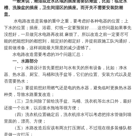
一般来说，潮湿或近水区域的插座需要防潮盖，比如：临近水
槽、洗脸盆的插座，卫生间湿区的插座。而开关不需要安装防潮
盖。
水电路改造是装修的重中之重，要考虑好各种电器的位置；上
下水的位置；插座、浴霸、灯线一定要预留好
……
这些问题如果事先
没想好，一旦做完水电路再改就
麻烦了。所以改造之前一定要尽可
能的把能想到的都想到，能定好的都定好，并提前跟施工队沟通好，
提前做准备，这样就能最大限度的减少遗憾了。
水电路改造需要考虑的
39
个问题汇总：
一、水路部分
（一）水路设计首先要想好与水有关的所有设备，比如：净水
器、热水器、厨宝、马桶和洗手盆等，它们的位置、安装方式以及是
否需要热水；
（二）要提前想好用燃气还是电的热水器，避免临时更换热水器
种类，导致水路重复改造；
（三）卫生间除了留给洗手盆、马桶、洗衣机等出水口外，最好
还接一个出来，以后接水拖地等很方便；
（四）洗衣机位置确定后，洗衣机排水可以考虑把排水管做到墙
里面的，漂亮、方便；
（五）水路改造后应该有两次打压测试，不过现在很多装修队都
是做一次打压；