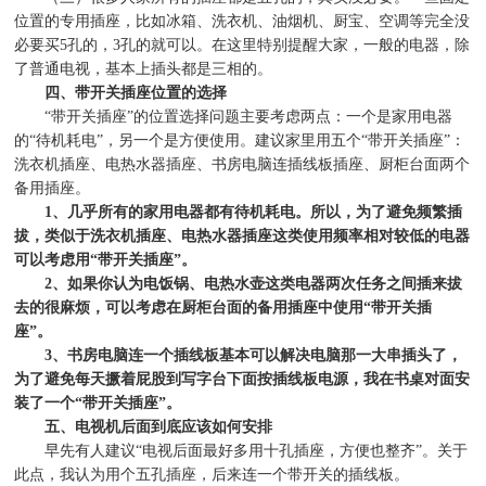
位置的专用插座，比如冰箱、洗衣机、油烟机、厨宝、空调等完全没
必要买
5
孔的，
3
孔的就可以。在这里特别提醒大家，一般的电器，除
了普通电视，基本上插头都是三相的。
四、带开关插座位置的选择
“
带开关插座
”
的位置选择问题主要考虑两点：一个是家用电器
的
“
待机耗电
”
，另一个是方便使用。建议家里用五个
“
带开关插座
”
：
洗衣机插座、电热水器插座、书房电脑连插线板插座、厨柜台面两个
备用插座。
1
、几乎所有的家用电器都有待机耗电。所以，为了避免频繁插
拔，类似于洗衣机插座、电热水器插座这类使用频率相对较低的电器
可以考虑用
“
带开关插座
”
。
2
、如果你认为电饭锅、电热水壶这类电器两次任务之间插来拔
去的很麻烦，可以考虑在厨柜台面的备用插座中使用
“
带开关插
座
”
。
3
、书房电脑连一个插线板基本可以解决电脑那一大串插头了，
为了避免每天撅着屁股到写字台下面按插线板电源，我在书桌对面安
装了一个
“
带开关插座
”
。
五、电视机后面到底应该如何安排
早先有人建议
“
电视后面最好多用十孔插座，方便也整齐
”
。关于
此点，我认为用个五孔插座，后来连一个带开关的插线板。