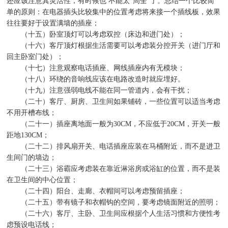
还应该注意其灵活性，有时候也
不能太
“
周全
”
了。总结一个比较简
单的原则：在电器插头比较集中的位置考虑将来接一个插线板，效果
往往要好于设置满墙的插座；
（十五）卧室顶灯可以考虑双控（床边和进门处）；
（十六）客厅顶灯根据生活需要可以考虑装分控开关（进门厅和
回主卧室门处）；
（十七）注意观察电话插座、网线插座内有无模块；
（十八）环绕的音响线应该在电路改造时就应埋好。
（十九）注意强弱电线不能在同一管道内，会有干扰；
（二十）客厅、厨房、卫生间如果铺砖，一些位置可以适当考虑
不用开槽布线；
（二十一）插座离地面一般为
30CM
，不应低于
20CM
，开关一般
距地
130CM
；
（二十二）排风扇开关、电话插座应装在马桶附近，而不是进卫
生间门的墙边；
（二十三）浴霸应考虑装在靠近淋浴房或浴缸的位置，而不是装
在卫生间的中心位置；
（二十四）阳台、走廊、衣帽间可以考虑预留插座；
（二十五）带有镜子和衣帽钩的空间，要考虑镜面附近的照明；
（二十六）客厅、主卧、卫生间应根据个人生活习惯和方便性考
虑预设电话线；