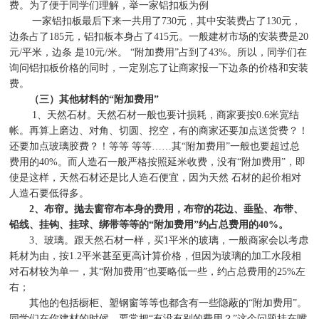
费。为了便于同学们理解，举一家铝扣板为例
一家铝扣板最后下来一共用了
730
元，其中安装费占了
130
元，
边条占了
185
元，铝扣板本身占了
415
元。一般建材市场的安装费是
20
元
/
平米，边条
是
10
元
/
米。
“
附加费用
”
占到了
43%
。所以，同学们在
询问铝扣板价格的同时，一定别忘了让商家报一下边条的价格和安装
费。
（三）其他材料的
“
附加费用
”
1
、天然石材。天然石材一般也要计损耗，商家要按
0.6
米宽结
帐。再算上磨边、对角、切圆、挖空，有的商家还要加点送货费？！
还要加点玻璃胶费？！等等
等等
……
其
“
附加费用
”
一般也要超过总
费用的
40%
。而人造石一般严格按照延米收费，没有
“
附加费用
”
，即
使是这样，天然石材还是比人造石便宜，因为天然
石材的起价相对
人造石要低得多。
2
、布帘。抛去窗帘布本身的费用，布帘的花边、垂坠、布带、
铅线、挂钩、挂球、绑带等等的
“
附加费用
”
约占总费用的
40%
。
3
、玻璃。跟天然石材一样，买
1
平米的玻璃，一般商家会以考虑
耗材为由，按
1.2
平米甚至更高计算价格，但因为玻璃的加工水段相
对石材较为单一，其
“
附加费用
”
也要略低一些，约占总费用的
25%
左
右；
其他的包括橱柜、塑钢窗等等也都含有一些隐蔽的
“
附加费用
”
。
同学们在你建材的时候，要常把
“
有没有别的费用？
”
这个问题挂在嘴