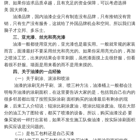
牌。如果你追求品质卓越，且有充足的资金保障，可以考虑选择
美
国大师漆。
油漆品牌，国内油漆企业只有制造没有品牌，只有推销没有营
销，只有生产没有服务，这就给了外国品牌机会和空间。所以我们满
脑子才立邦、多乐士。
三、亚光漆、丝光和亮光漆
油漆一般都使用亚光的，亚光漆也是最实用。一般就常规的家装
而言，面漆最好不要采用丝光和亮光的。如果你采用亮光白的，再加
之喷涂工艺，出来的结果会非常刺眼，虽然漆面摸上去很舒服，但看
着很不舒服。墙面是用来看的而不是用来摸的。
四、关于油漆的一点经验
（一）关于刷涂、滚涂和喷涂
油漆的涂刷无外乎刷、滚、喷三种方法，油漆桶上一般都会注
明每升油漆的涂刷面积，在这里要告诉大家的是，包括我自己在内的
很多邻居都出现了按照实际涂刷
面积购买的油漆最后有剩余的现
象，后来工人介绍说：辊涂比刷涂废油，喷涂比辊涂废油。现在大部
分的油工为了图轻省，都买了喷漆的设备。所以，购买油漆没必
要
像买瓷砖一样打出富裕，如果不发生施工队偷油漆，按实际涂刷面积
购买应该是没问题的。
（二）是包工包料还是自己买漆