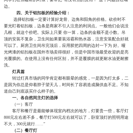
边。
四、关于铝扣板的经验介绍：
选择铝扣板一定要计算好龙骨、边角和阳角的价格。砍价时不
要光盯着铝扣板，边条是商家不引人注意的利润点。一般他们会说没
几根，就这个价吧。实际上只要
你一算，边条的金额不是小数。吊
顶的安装不复杂，卫生间如果要装浴霸和热水器，注意安装配合好就
可以了。厨房卫生间吊完顶后，应用胶把四周的边封一下为
好。哑
光烤漆的铝扣板在国外市场卖得很好，但是中国市场最受欢迎的是亮
光覆膜的。在使用上没有任何区别，并不是覆膜的就更耐水油更耐擦
洗。
灯具篇
转过灯具市场的同学肯定都有眼晕的感觉，一是因为灯太多，二
是因为你总是仰着脖子望天儿，时间长了容易造成脑供血不足。不知
道自己到底该买什么样子的。
一、各自然间主灯的选择
（一）客厅
客厅和餐厅是最能够体现室内档次的地方，灯要贵一些，客厅灯
800
元左右差不多，餐厅灯
500
元左右就可以了，卧室顶灯的照明用途
不大，
300
元就行
……”
（二）餐厅灯