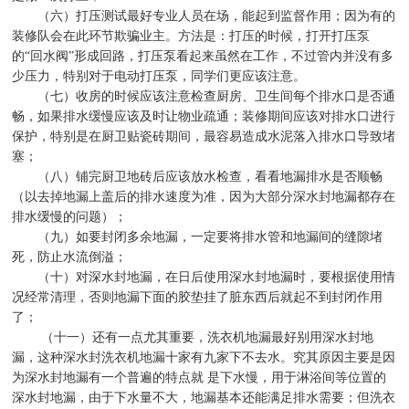
（六）打压测试最好专业人员在场，能起到监督作用；因为有的
装修队会在此环节欺骗业主。方法是：打压的时候，打开打压泵
的
“
回水阀
”
形成回路，打压泵看起来虽然在工作，不过管内并没有多
少压力，特别对于电动打压泵，同学们更应该注意。
（七）收房的时候应该注意检查厨房、卫生间每个排水口是否通
畅，如果排水缓慢应该及时让物业疏通；装修期间应该对排水口进行
保护，特别是在厨卫贴瓷砖期间，最容易造成水泥落入排水口导致堵
塞；
（八）铺完厨卫地砖后应该放水检查，看看地漏排水是否顺畅
（以去掉地漏上盖后的排水速度为准，因为大部分深水封地漏都存在
排水缓慢的问题）；
（九）如要封闭多余地漏，一定要将排水管和地漏间的缝隙堵
死，防止水流倒溢；
（十）对深水封地漏，在日后使用深水封地漏时，要根据使用情
况经常清理，否则地漏下面的胶垫挂了脏东西后就起不到封闭作用
了；
（十一）还有一点尤其重要，洗衣机地漏最好别用深水封地
漏，这种深水封洗衣机地漏十家有九家下不去水。究其原因主要是因
为深水封地漏有一个普遍的特点就
是下水慢，用于淋浴间等位置的
深水封地漏，由于下水量不大，地漏基本还能满足排水需要；但洗衣