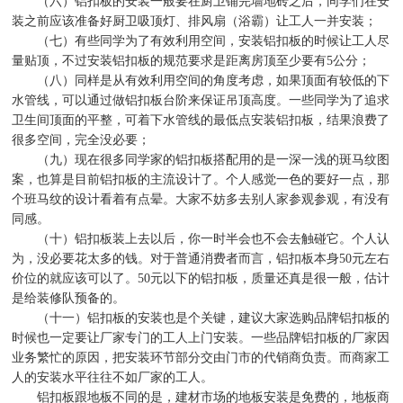
（六）铝扣板的安装一般要在厨卫铺完墙地砖之后，同学们在安
装之前应该准备好厨卫吸顶灯、排风扇（浴霸）让工人一并安装；
（七）有些同学为了有效利用空间，安装铝扣板的时候让工人尽
量贴顶，不过安装铝扣板的规范要求是距离房顶至少要有
5
公分；
（八）同样是从有效利用空间的角度考虑，如果顶面有较低的下
水管线，可以通过做铝扣板台阶来保证吊顶高度。一些同学为了追求
卫生间顶面的平整，可着下水管线的最低点安装铝扣板，结果浪费了
很多空间，完全没必要；
（九）现在很多同学家的铝扣板搭配用的是一深一浅的斑马纹图
案，也算是目前铝扣板的主流设计了。个人感觉一色的要好一点，那
个班马纹的设计看着有点晕。大家不妨多去别人家参观参观，有没有
同感。
（十）铝扣板装上去以后，你一时半会也不会去触碰它。个人认
为，没必要花太多的钱。对于普通消费者而言，铝扣板本身
50
元左右
价位的就应该可以了。
50
元以下的铝扣板，质量还真是很一般，估计
是给装修队预备的。
（十一）铝扣板的安装也是个关键，建议大家选购品牌铝扣板的
时候也一定要让厂家专门的工人上门安装。一些品牌铝扣板的厂家因
业务繁忙的原因，把安装环节部分交由门市的代销商负责。而商家工
人的安装水平往往不如厂家的工人。
铝扣板跟地板不同的是，建材市场的地板安装是免费的，地板商