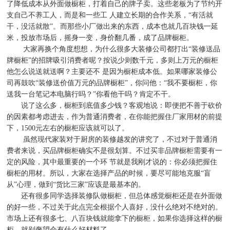
了降低成本从外面做橱柜，打着自己的牌子卖。这些老板为了节约开
支自己不养工人，而是和一些工
人建立长期的合作关系，
“
有活就
干，没活就散
”
。而那些小厂做出来的东西，成本也就几百块钱一延
米，投放市场后，摇身一变，身价翻几番，成了品牌橱柜。
大家再换个角度想想，为什么很多大装修公司都打出
“
装修送品
牌橱柜
”
的招牌吸引消费者呢？按说少则数千元，多则上万元的橱柜
他怎么说送就送啊？主要还不
是因为橱柜成本低。如果哪家装修公
司再鼓吹
“
装修送价值万元的品牌橱柜
”
，你问他：
“
我不要橱柜，你
送我一台笔记本电脑行吗？
”
你看他干吗？肯定不干。
说了这么多，橱柜到底值多少钱？客观地说：即便把不善于砍价
的因素都考虑进去，作为普通消费者，在你能把握住厂家用材的前提
下，
1500
元左右的橱柜应该就可以了。
虽然现代家装对于厨房的装修越发的讲究了，不过对于普通消
费者来说，买品牌橱柜确实不是很划算。不过买非品牌橱柜需要有一
定的风险，其中最重要的一个环
节就是我刚才说的：你必须把握住
橱柜的用材。所以，大家在选择产品的时候，要尽可能地克服
“
盲
从
”
心理，做到
“
货比三家
”
应该是最基本的。
还有很多同学选择装修队做橱柜，但总体感觉橱柜还是在外面做
的好一些，不过关于此点完全根据个人喜好，没什么绝对不绝对的。
市场上还有很多七、八百块钱就能拿下的橱柜，如果你选择这样的橱
柜，就别奢望会有什么好材料了。