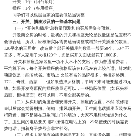
开关：
1
个（阳台顶灯）
插座：
1
个（备用插座）
同学们可以根据自家的需要做适当调整
三、开关、插座涉及的一些基本问题
（一）
“
开关和插座
”
总数量预测和购买所需资金预算。
开发商交房的时候，最初的开关和插座无论是数量还是位置都不
会很合适，所以，应根据实际需要适当调整或增加开关插座的数量。
120
平米的三居室，改造后全部开关插座的数量一般要
50
个。
50
个不
算多，有人家用了大概
120
个，光是买开关面板就花了
1800
多。
开关和插座是家装里一项不大不小的支出，作为普通消费者，
平均算下来，每个开关插座的价格应该在
10
元左右比较合适。针对此
项建议是：能省就省。市场上
比较有名的品牌很多，包括罗格朗、
TCL
、奇胜、西蒙
……
但如果选择罗格朗，平均下来可能要超过
20
元
钱。如果开发商原配的插座质量还可以，一些隐蔽位置
（如床头柜
后面、橱柜里面）都可以用，不用全部买新的。
（二）从实用的角度合理安排开关、插座的位置，不然
装修结
束以后你会觉得别扭。例如：排风扇开关、卫生间电话插座应装在马
桶附近，而不是装在卫生间进门的墙边，大家不用想就知道为什么
了。卫生间的电话要买
那种按键在电话上的，不然便便的时候需要
拨电话，扭着身子拨号会非常郁闷。
（三）很多人家所有的插座都是五孔的，其实没必要。一些固定