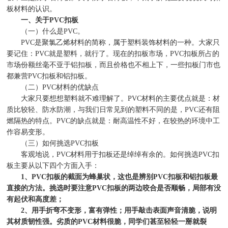
板材料的认识。
一、关于
PVC
扣板
（一）什么是
PVC
。
PVC
是聚氯乙烯材料的简称，属于塑料装饰材料的一种。大家只
要记住：
PVC
就是塑料，就行了。现在的扣板市场，
PVC
扣板所占的
市场份额丝毫不亚于铝扣板，而且价格也不相上下，一些扣板门市也
都兼营
PVC
扣板和铝扣板。
（二）
PVC
材料的优缺点
大家只要想想塑料就不难理解了。
PVC
材料的主要优点就是：材
质比较轻、防水防潮，与我们日常见到的塑料不同的是，
PVC
还有阻
燃隔热的特点。
PVC
的缺点就是：耐高温性不好，在较热的环境中工
作容易变形。
（三）如何挑选
PVC
扣板
客观地说，
PVC
材料用于扣板还是绰绰有余的。如何挑选
PVC
扣
板主要从以下四个方面入手：
1
、
PVC
扣板的截面为蜂巢状，这也是辨别
PVC
扣板和铝扣板最
直接的方法。挑选时要注意
PVC
扣板的两边咬合是否顺畅，局部有没
有起伏和高度差；
2
、用手折弯不变形，富有弹性；用手敲击表面声音清脆，说明
其材质韧性强。劣质的
PVC
材料很脆，同学们甚至轻轻一掰就裂