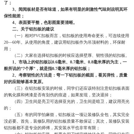
了；
3
、闻闻板材是否有味道，如果有明显的刺激性气味则说明其环
保性能差；
4
、表面要平整，色彩图案要清晰。
二、关于铝扣板的建议
（一）相对
PVC
扣板而言，铝扣板的使用寿命更长，可连续使用
20—60
年。从使用的角度，建议用铝扣板作为吊顶材料的，环保耐
用；
（二）大家在选择铝扣板的时候应选择壁厚、韧性强的铝扣板。
1
、市场上的铝扣板以
0.6
毫米、
0.7
毫米、
0.8
毫米厚的为主，一
般所说的
“7
个厚
”
，就是指
0.7
毫米厚的铝扣板；
2
、考察韧性的方法是：弯一下铝扣板的截面，看其弹性，质量
好的应能够基本复原。
（三）在铝扣板安装的时候，同学们还应该特别注意铝扣板表面
的氧化膜和烤漆是否有划伤的痕迹，如果发现，坚决退掉；
（四）卫生间是亮卫可选择亚光的，卫生间是暗卫，建议用亮光
的；
（五）有的同学怕麻烦，铝扣板这一项让装修队全包，其实完全
没必要。首先，装修队用的铝扣板质量不敢保证；其次，装修队安装
铝扣板都不是专业的师傅，其安装水平也非常有限；