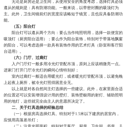
无论是厨房还是卫生间，从使用安全的角度考虑，选择灯具必须
遵从的规则是：具有防潮功能。一般来说，以带密封圈的吸顶灯为
主。此外，卫生间镜前灯的宽度应该略短于镜宽，且也应具备防潮功
能。
（五）阳台灯
阳台灯可以遵从两个方向：要么当作纯照明用，选择一款便宜的
吸顶灯（厨房阳台适用）；要么作为阳台装饰，特别对于带落地飘窗
的阳台，可以考虑选择一款具有装饰作用的艺术灯具（卧室和客厅阳
台适用）。
（六）门厅、过廊灯
入户门厅灯一般多用冷光灯管配吊顶，原则上应该稍微亮一点。
进家门打开门厅冷光灯的瞬间心情特别好；
室内过廊灯一般适合用暖光灯，或者暖光灯管配吊顶，以避免晚
上起夜上厕所，被冷光灯照得困意全无。
以上就是对各自然间主灯选择的一些建议。此外，在家里面合适
的位置还可以安装增强设计用的壁灯、装饰壁橱用的射灯、辅助照明
用的地灯，这些就完全由主人的意愿所决定了。
二、关于灯具选择的经验总结
（一）根据房高选择灯具。特别对于
1.5
米以下建房的居室内，
应慎用高落差吊灯；
（二）注意光照面积。特别对于客厅、厨房、卫生间、书房、儿