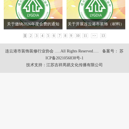
关于缴纳2026年度会费的通知
关于开展连云港市装饰（材料）
企业 活跃度调查的通知
1
2
3
4
5
6
7
8
9
10
11
>>
13
连云港市装饰装修行业协会 .....All Rights Reserved.....
备案号： 苏
ICP备2021056838号-1
技术支持：
江苏吉祥周易文化传播有限公司