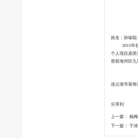
姓名：孙瑜聪
年
2011
个人现任鼎美
曾获海州区九
连云港市装饰
分享到
上一篇：
杨梅
下一篇：
于涛