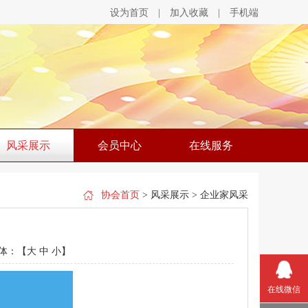
设为首页
|
加入收藏
|
手机端
风采展示
会员中心
在线服务
协会首页
> 风采展示 > 企业家风采
体：【
大
中
小
】
在线微信