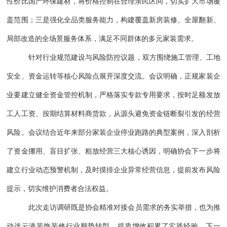
性价比国产环保建材，将价格控制在合理亲民区间，切实扩大市场覆
盖范围；三是强化全品类服务能力，构建覆盖新房装修、全屋翻新、
局部改造的全场景服务体系，满足不同群体的多元家装需求。
针对行业规范建设与风险防控议题，双方围绕施工管理、工地
安全、资金运转等核心风险点展开深度交流。会议明确，正规家装企
业要建立健全资金管控机制，严格落实专款专用要求，按时足额发放
工人工资、按期结算材料商货款，从源头避免资金链断裂引发的经营
风险。会议结合近年来部分家装企业停业跑路的典型案例，深入剖析
了资金挪用、盲目扩张、粗放经营三大核心诱因，明确协会下一步将
建立行业动态预警机制，及时摸排企业异常经营信息，提前发布风险
提示，切实维护消费者合法权益。
此次走访调研既是协会精准对接会员需求的务实举措，也为推
动连云港装饰装修行业顺势转型、提质增效积累了实践经验。下一