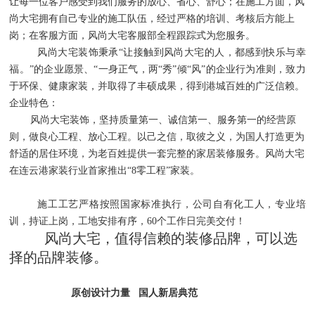
让每一位客户感受到我们服务的放心、省心、舒心；在施工方面，风
尚大宅拥有自己专业的施工队伍，经过严格的培训、考核后方能上
岗；在客服方面，风尚大宅客服部全程跟踪式为您服务。
风尚大宅装饰秉承“让接触到风尚大宅的人，都感到快乐与幸
福。”的企业愿景、“一身正气，两“秀”倾“风”的企业行为准则，致力
于环保、健康家装，并取得了丰硕成果，得到港城百姓的广泛信赖。
企业特色：
风尚大宅装饰，坚持质量第一、诚信第一、服务第一的经营原
则，做良心工程、放心工程。以己之信，取彼之义，为国人打造更为
舒适的居住环境，为老百姓提供一套完整的家居装修服务。
风尚大宅
在连云港家装行业首家推出“8零工程”家装。
施工工艺严格按照国家标准执行，公司自有化工人，专业培
训，持证上岗，工地安排有序，60个工作日完美交付！
风尚大宅，值得信赖的装修品牌，可以选
择的品牌装修。
原创设计力量
国人新居典范