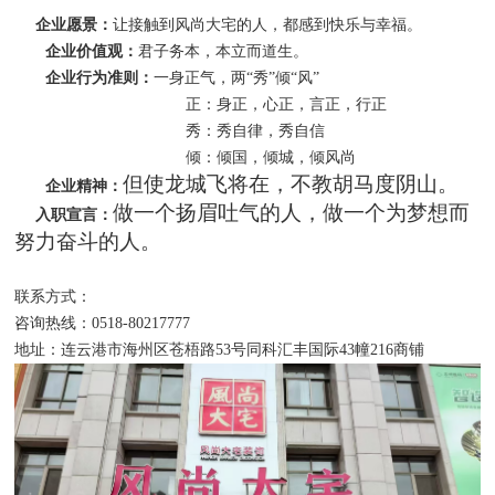
企业愿景：
让接触到风尚大宅的人，都感到快乐与幸福。
企业价值观：
君子务本，本立而道生。
企业行为准则：
一身正气，两“秀”倾“风”
正：身正，心正，言正，行正
秀：秀自律，秀自信
倾：倾国，倾城，倾风尚
但使龙城飞将在，不教胡马度阴山。
企业精神：
做一个扬眉吐气的人，做一个为梦想而
入职宣言：
努力奋斗的人。
联系方式：
咨询热线：0518-80217777
地址：连云港市海州区苍梧路53号同科汇丰国际43幢216商铺